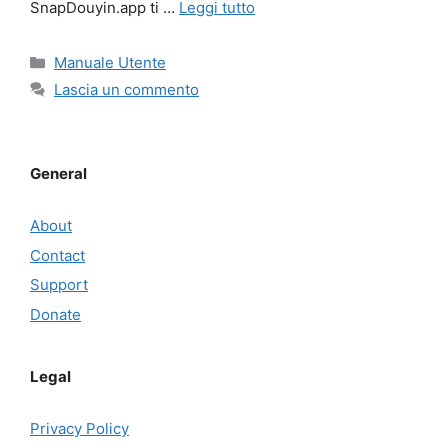
SnapDouyin.app ti …
Leggi tutto
Categorie
Manuale Utente
Lascia un commento
General
About
Contact
Support
Donate
Legal
Privacy Policy