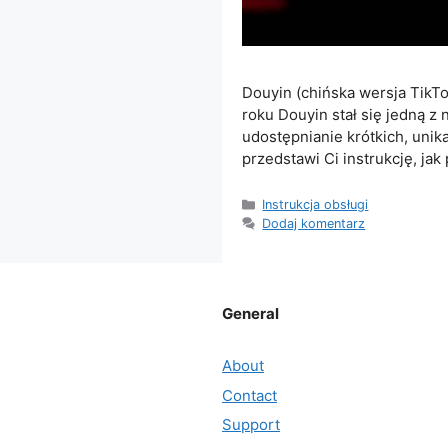
Douyin (chińska wersja TikTo
roku Douyin stał się jedną z
udostępnianie krótkich, uni
przedstawi Ci instrukcję, ja
Kategorie
Instrukcja obsługi
Dodaj komentarz
General
About
Contact
Support