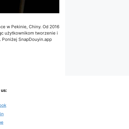
nce w Pekinie, Chiny. Od 2016
ając użytkownikom tworzenie i
i. Poniżej SnapDouyin.app
 us:
ook
in
be