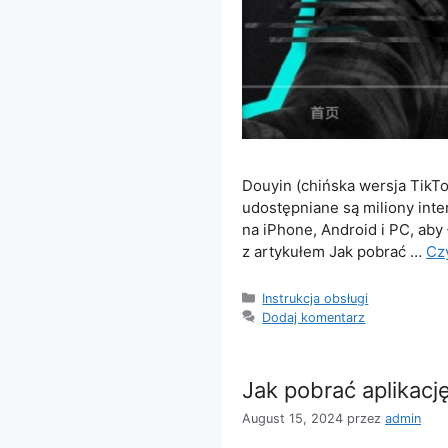
Douyin (chińska wersja TikTo
udostępniane są miliony inte
na iPhone, Android i PC, aby 
z artykułem Jak pobrać …
Czy
Kategorie
Instrukcja obsługi
Dodaj komentarz
Jak pobrać aplikacj
August 15, 2024
przez
admin