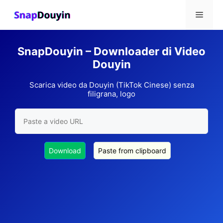
Vai
Menu
al
contenuto
SnapDouyin – Downloader di Video
Douyin
Scarica video da Douyin (TikTok Cinese) senza
filigrana, logo
Download
Paste from clipboard