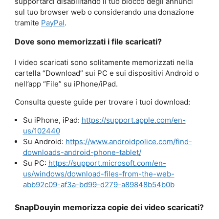
supportarci disabilitando il tuo blocco degli annunci
sul tuo browser web o considerando una donazione
tramite
PayPal
.
Dove sono memorizzati i file scaricati?
I video scaricati sono solitamente memorizzati nella
cartella “Download” sui PC e sui dispositivi Android o
nell’app “File” su iPhone/iPad.
Consulta queste guide per trovare i tuoi download:
Su iPhone, iPad:
https://support.apple.com/en-
us/102440
Su Android:
https://www.androidpolice.com/find-
downloads-android-phone-tablet/
Su PC:
https://support.microsoft.com/en-
us/windows/download-files-from-the-web-
abb92c09-af3a-bd99-d279-a89848b54b0b
SnapDouyin memorizza copie dei video scaricati?