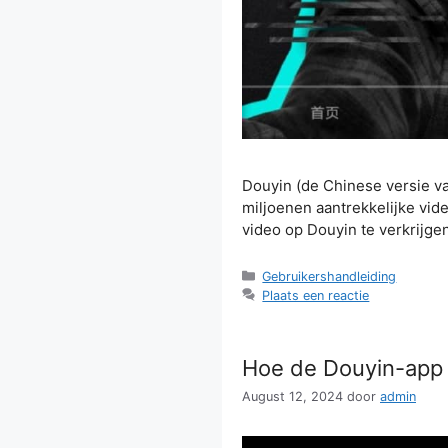
Douyin (de Chinese versie van
miljoenen aantrekkelijke vid
video op Douyin te verkrijge
Categorieën
Gebruikershandleiding
Plaats een reactie
Hoe de Douyin-app 
August 12, 2024
door
admin