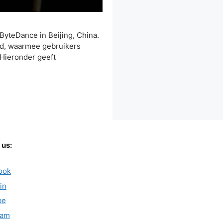
ByteDance in Beijing, China.
ijd, waarmee gebruikers
 Hieronder geeft
 us:
ook
in
be
ram