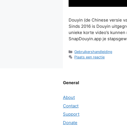
Douyin (de Chinese versie va
Sinds 2016 is Douyin uitgegr
unieke korte video’s kunnen
SnapDouyin.app je stapsgewi
Categorieën
Gebruikershandleiding
Plaats een reactie
General
About
Contact
Support
Donate