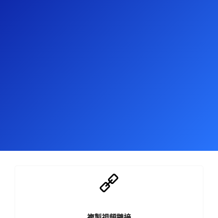
複製視頻鏈接