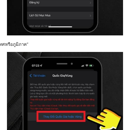
ะเทศหรือภูมิภาค”